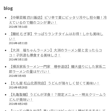
blog
【中華菜館 四川飯店】ピリ辛で夏にピッタリ冷やし担々麺！冷
えているので麺のコシが凄い！
2026年7月16日
【麺処 むぎ家】やっぱりランチタイムはお得！しかも美味し
い！
2026年6月11日
【大洲 福ちゃんラーメン】大洲のラーメン屋と言ったらコ
コ！子供達も爆食する美味しさ！
2026年5月11日
【横浜家系ラーメン一門家 椿参道店】麺大盛りにした家系二
郎ラーメンの量はヤバい！
2026年5月4日
【たも屋 松山北斎院店】うどんが瑞々しく甘くて美味い！
2026年4月28日
【丸亀製麺】うどんが洋食！？限定メニュー・明太クリームう
どんが美味い！
2026年4月24日
【いってつ庵久米店】暑い日にはピッタリ！麺がモチモチして