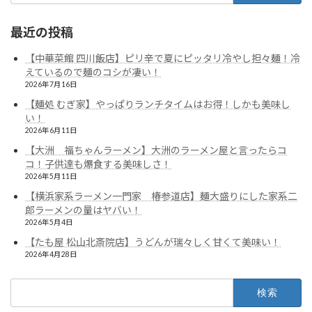
最近の投稿
【中華菜館 四川飯店】ピリ辛で夏にピッタリ冷やし担々麺！冷
えているので麺のコシが凄い！
2026年7月16日
【麺処 むぎ家】やっぱりランチタイムはお得！しかも美味し
い！
2026年6月11日
【大洲 福ちゃんラーメン】大洲のラーメン屋と言ったらコ
コ！子供達も爆食する美味しさ！
2026年5月11日
【横浜家系ラーメン一門家 椿参道店】麺大盛りにした家系二
郎ラーメンの量はヤバい！
2026年5月4日
【たも屋 松山北斎院店】うどんが瑞々しく甘くて美味い！
2026年4月28日
検
索: