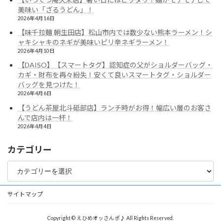
美味い「ざるうどん」！
2026年4月16日
【味千拉麺 朝生田店】松山市内では数少ない熊本ラーメン！シ
ャキシャキのネギが美味いピリ辛ネギラーメン！
2026年4月10日
【DAISO】【スマートタグ】認知症の父がショルダーバッグ・
カギ・財布を再々紛失！安くて良いスマートタグ・ショルダー
バッグを見つけた！
2026年4月6日
【うどん茶屋北斗砥部店】ランチ時がお得！幅広い層のお客さ
んで店内は一杯！
2026年4月4日
カテゴリー
カ
テ
ゴ
リ
サイトマップ
ー
Copyright © えひめオッさんポ♪ All Rights Reserved.