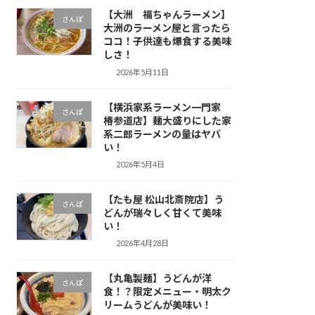
【大洲 福ちゃんラーメン】
さんぽ
大洲のラーメン屋と言ったら
ココ！子供達も爆食する美味
しさ！
2026年5月11日
【横浜家系ラーメン一門家
さんぽ
椿参道店】麺大盛りにした家
系二郎ラーメンの量はヤバ
い！
2026年5月4日
【たも屋 松山北斎院店】う
さんぽ
どんが瑞々しく甘くて美味
い！
2026年4月28日
【丸亀製麺】うどんが洋
さんぽ
食！？限定メニュー・明太ク
リームうどんが美味い！