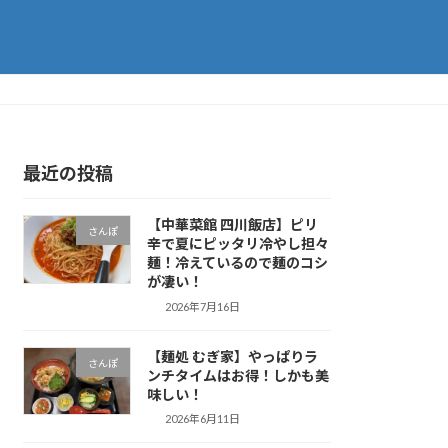
最近の投稿
【中華菜館 四川飯店】ピリ
さんぽ
辛で夏にピッタリ冷やし担々
麺！冷えているので麺のコシ
が凄い！
2026年7月16日
【麺処 むぎ家】やっぱりラ
さんぽ
ンチタイムはお得！しかも美
味しい！
2026年6月11日