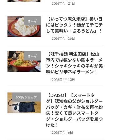
2026年4月24日
【いってつ庵久米店】暑い日
さんぽ
にはピッタリ！麺がモチモチ
して美味い「ざるうどん」！
2026年4月16日
【味千拉麺 朝生田店】松山
さんぽ
市内では数少ない熊本ラーメ
ン！シャキシャキのネギが美
味いピリ辛ネギラーメン！
2026年4月10日
【DAISO】【スマートタ
100円ショップ
グ】認知症の父がショルダー
バッグ・カギ・財布を再々紛
失！安くて良いスマートタ
グ・ショルダーバッグを見つ
けた！
2026年4月6日