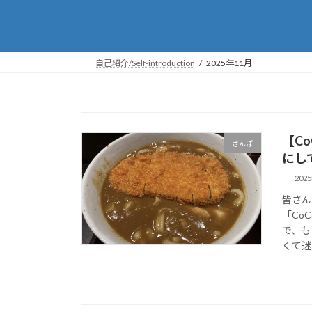
自己紹介/Self-introduction
2025年11月
【C
さんぽ
にし
202
皆さん
「Co
で、も
くて迷い