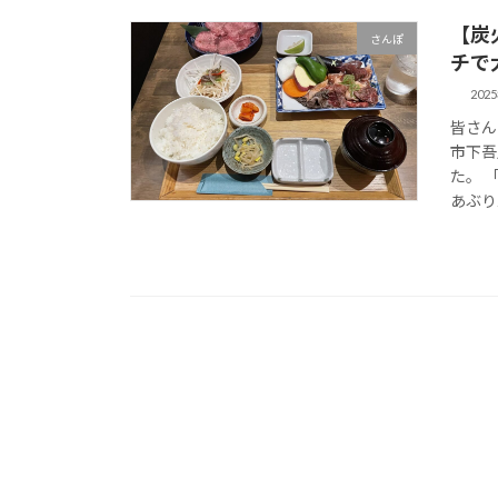
【炭
さんぽ
チで
202
皆さん
市下吾
た。 
あぶり