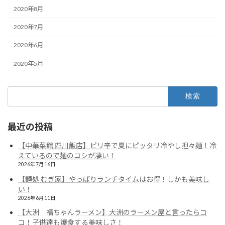
2020年8月
2020年7月
2020年6月
2020年5月
検
索:
最近の投稿
【中華菜館 四川飯店】ピリ辛で夏にピッタリ冷やし担々麺！冷
えているので麺のコシが凄い！
2026年7月16日
【麺処 むぎ家】やっぱりランチタイムはお得！しかも美味し
い！
2026年6月11日
【大洲 福ちゃんラーメン】大洲のラーメン屋と言ったらコ
コ！子供達も爆食する美味しさ！