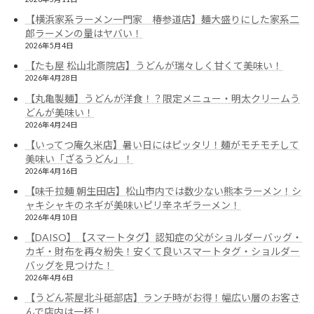
【横浜家系ラーメン一門家 椿参道店】麺大盛りにした家系二
郎ラーメンの量はヤバい！
2026年5月4日
【たも屋 松山北斎院店】うどんが瑞々しく甘くて美味い！
2026年4月28日
【丸亀製麺】うどんが洋食！？限定メニュー・明太クリームう
どんが美味い！
2026年4月24日
【いってつ庵久米店】暑い日にはピッタリ！麺がモチモチして
美味い「ざるうどん」！
2026年4月16日
【味千拉麺 朝生田店】松山市内では数少ない熊本ラーメン！シ
ャキシャキのネギが美味いピリ辛ネギラーメン！
2026年4月10日
【DAISO】【スマートタグ】認知症の父がショルダーバッグ・
カギ・財布を再々紛失！安くて良いスマートタグ・ショルダー
バッグを見つけた！
2026年4月6日
【うどん茶屋北斗砥部店】ランチ時がお得！幅広い層のお客さ
んで店内は一杯！