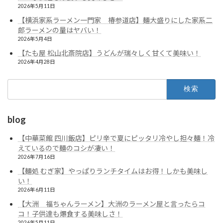
2026年5月11日
【横浜家系ラーメン一門家 椿参道店】麺大盛りにした家系二
郎ラーメンの量はヤバい！
2026年5月4日
【たも屋 松山北斎院店】うどんが瑞々しく甘くて美味い！
2026年4月28日
検
索:
blog
【中華菜館 四川飯店】ピリ辛で夏にピッタリ冷やし担々麺！冷
えているので麺のコシが凄い！
2026年7月16日
【麺処 むぎ家】やっぱりランチタイムはお得！しかも美味し
い！
2026年6月11日
【大洲 福ちゃんラーメン】大洲のラーメン屋と言ったらコ
コ！子供達も爆食する美味しさ！
2026年5月11日