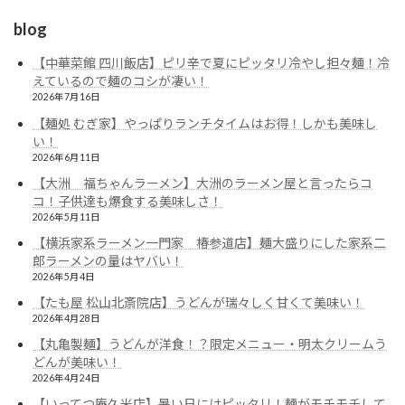
blog
【中華菜館 四川飯店】ピリ辛で夏にピッタリ冷やし担々麺！冷
えているので麺のコシが凄い！
2026年7月16日
【麺処 むぎ家】やっぱりランチタイムはお得！しかも美味し
い！
2026年6月11日
【大洲 福ちゃんラーメン】大洲のラーメン屋と言ったらコ
コ！子供達も爆食する美味しさ！
2026年5月11日
【横浜家系ラーメン一門家 椿参道店】麺大盛りにした家系二
郎ラーメンの量はヤバい！
2026年5月4日
【たも屋 松山北斎院店】うどんが瑞々しく甘くて美味い！
2026年4月28日
【丸亀製麺】うどんが洋食！？限定メニュー・明太クリームう
どんが美味い！
2026年4月24日
【いってつ庵久米店】暑い日にはピッタリ！麺がモチモチして