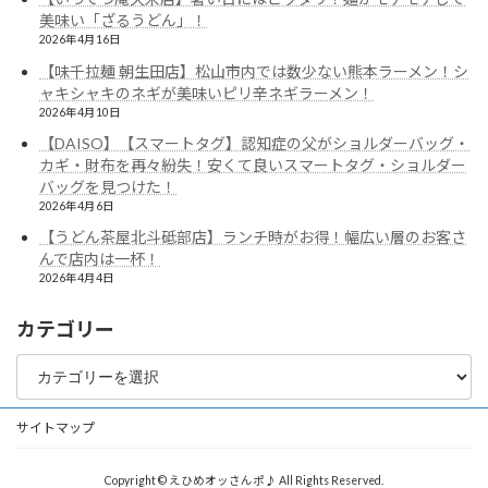
美味い「ざるうどん」！
2026年4月16日
【味千拉麺 朝生田店】松山市内では数少ない熊本ラーメン！シ
ャキシャキのネギが美味いピリ辛ネギラーメン！
2026年4月10日
【DAISO】【スマートタグ】認知症の父がショルダーバッグ・
カギ・財布を再々紛失！安くて良いスマートタグ・ショルダー
バッグを見つけた！
2026年4月6日
【うどん茶屋北斗砥部店】ランチ時がお得！幅広い層のお客さ
んで店内は一杯！
2026年4月4日
カテゴリー
カ
テ
ゴ
リ
サイトマップ
ー
Copyright © えひめオッさんポ♪ All Rights Reserved.