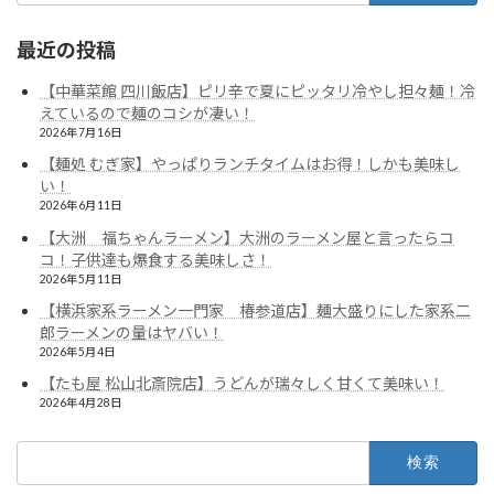
最近の投稿
【中華菜館 四川飯店】ピリ辛で夏にピッタリ冷やし担々麺！冷
えているので麺のコシが凄い！
2026年7月16日
【麺処 むぎ家】やっぱりランチタイムはお得！しかも美味し
い！
2026年6月11日
【大洲 福ちゃんラーメン】大洲のラーメン屋と言ったらコ
コ！子供達も爆食する美味しさ！
2026年5月11日
【横浜家系ラーメン一門家 椿参道店】麺大盛りにした家系二
郎ラーメンの量はヤバい！
2026年5月4日
【たも屋 松山北斎院店】うどんが瑞々しく甘くて美味い！
2026年4月28日
検
索: