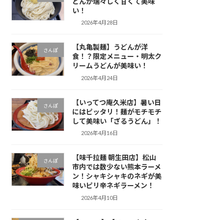
どんが瑞々しく甘くて美味
い！
2026年4月28日
【丸亀製麺】うどんが洋
さんぽ
食！？限定メニュー・明太ク
リームうどんが美味い！
2026年4月24日
【いってつ庵久米店】暑い日
さんぽ
にはピッタリ！麺がモチモチ
して美味い「ざるうどん」！
2026年4月16日
【味千拉麺 朝生田店】松山
さんぽ
市内では数少ない熊本ラーメ
ン！シャキシャキのネギが美
味いピリ辛ネギラーメン！
2026年4月10日