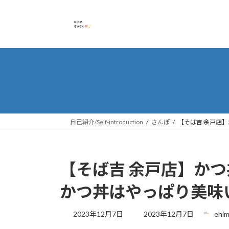
コ
ナ
ン
ビ
テ
ゲ
ン
ー
ツ
シ
へ
ョ
ス
ン
キ
に
ッ
移
プ
動
自己紹介/Self-introduction
さんぽ
【そば吉 余戸店
【そば吉 余戸店】か
かつ丼はやっぱり美味
最
2023年12月7日
2023年12月7日
ehim
終