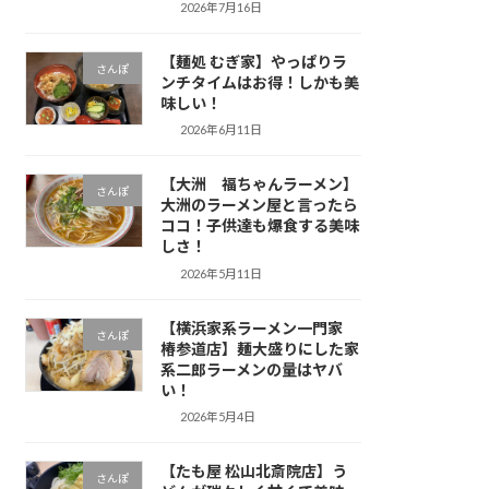
2026年7月16日
【麺処 むぎ家】やっぱりラ
さんぽ
ンチタイムはお得！しかも美
味しい！
2026年6月11日
【大洲 福ちゃんラーメン】
さんぽ
大洲のラーメン屋と言ったら
ココ！子供達も爆食する美味
しさ！
2026年5月11日
【横浜家系ラーメン一門家
さんぽ
椿参道店】麺大盛りにした家
系二郎ラーメンの量はヤバ
い！
2026年5月4日
【たも屋 松山北斎院店】う
さんぽ