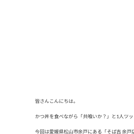
更
新
日
時
:
皆さんこんにちは。
かつ丼を食べながら「共喰いか？」と1人ツッ
今回は愛媛県松山市余戸にある「そば吉 余戸