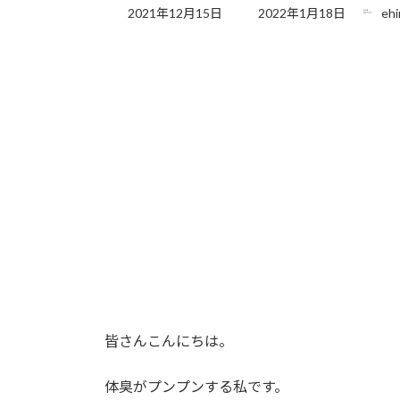
最
2021年12月15日
2022年1月18日
eh
終
更
新
日
時
:
皆さんこんにちは。
体臭がプンプンする私です。