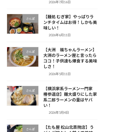
2026年7月16日
【麺処 むぎ家】やっぱりラ
さんぽ
ンチタイムはお得！しかも美
味しい！
2026年6月11日
【大洲 福ちゃんラーメン】
さんぽ
大洲のラーメン屋と言ったら
ココ！子供達も爆食する美味
しさ！
2026年5月11日
【横浜家系ラーメン一門家
さんぽ
椿参道店】麺大盛りにした家
系二郎ラーメンの量はヤバ
い！
2026年5月4日
【たも屋 松山北斎院店】う
さんぽ