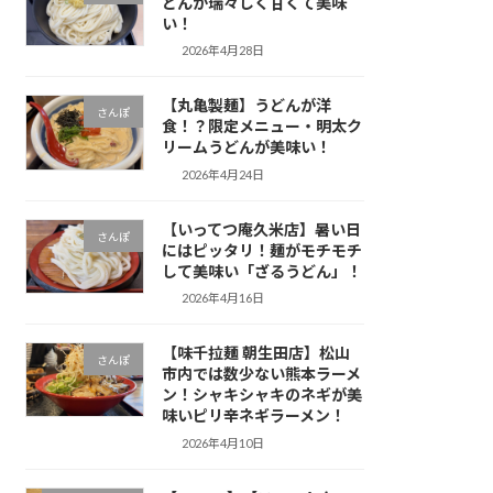
どんが瑞々しく甘くて美味
い！
2026年4月28日
【丸亀製麺】うどんが洋
さんぽ
食！？限定メニュー・明太ク
リームうどんが美味い！
2026年4月24日
【いってつ庵久米店】暑い日
さんぽ
にはピッタリ！麺がモチモチ
して美味い「ざるうどん」！
2026年4月16日
【味千拉麺 朝生田店】松山
さんぽ
市内では数少ない熊本ラーメ
ン！シャキシャキのネギが美
味いピリ辛ネギラーメン！
2026年4月10日