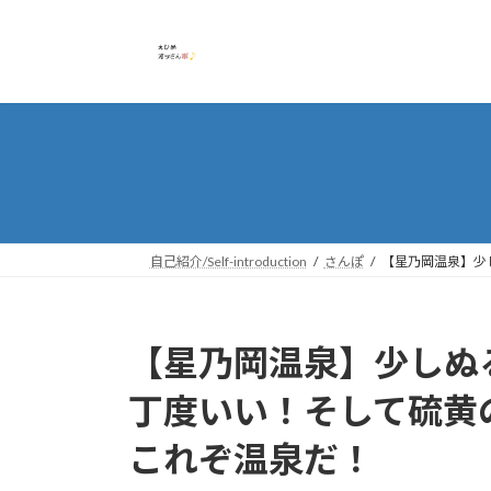
コ
ナ
ン
ビ
テ
ゲ
ン
ー
ツ
シ
へ
ョ
ス
ン
キ
に
ッ
移
プ
動
自己紹介/Self-introduction
さんぽ
【星乃岡温泉】少
【星乃岡温泉】少しぬ
丁度いい！そして硫黄
これぞ温泉だ！