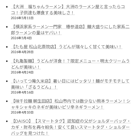
【大洲 福ちゃんラーメン】大洲のラーメン屋と言ったらコ
コ！子供達も爆食する美味しさ！
2026年5月11日
【横浜家系ラーメン一門家 椿参道店】麺大盛りにした家系二
郎ラーメンの量はヤバい！
2026年5月4日
【たも屋 松山北斎院店】うどんが瑞々しく甘くて美味い！
2026年4月28日
【丸亀製麺】うどんが洋食！？限定メニュー・明太クリームう
どんが美味い！
2026年4月24日
【いってつ庵久米店】暑い日にはピッタリ！麺がモチモチして
美味い「ざるうどん」！
2026年4月16日
【味千拉麺 朝生田店】松山市内では数少ない熊本ラーメン！シ
ャキシャキのネギが美味いピリ辛ネギラーメン！
2026年4月10日
【DAISO】【スマートタグ】認知症の父がショルダーバッグ・
カギ・財布を再々紛失！安くて良いスマートタグ・ショルダー
バッグを見つけた！