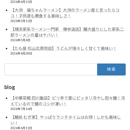
2026年6月11日
【大洲 福ちゃんラーメン】大洲のラーメン屋と言ったらコ
コ！子供達も爆食する美味しさ！
2026年5月11日
【横浜家系ラーメン一門家 椿参道店】麺大盛りにした家系二
郎ラーメンの量はヤバい！
2026年5月4日
【たも屋 松山北斎院店】うどんが瑞々しく甘くて美味い！
2026年4月28日
検
索:
blog
【中華菜館 四川飯店】ピリ辛で夏にピッタリ冷やし担々麺！冷
えているので麺のコシが凄い！
2026年7月16日
【麺処 むぎ家】やっぱりランチタイムはお得！しかも美味し
い！
2026年6月11日