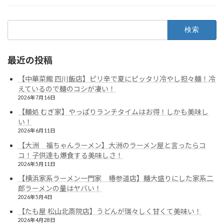
検
索:
最近の投稿
【中華菜館 四川飯店】ピリ辛で夏にピッタリ冷やし担々麺！冷
えているので麺のコシが凄い！
2026年7月16日
【麺処 むぎ家】やっぱりランチタイムはお得！しかも美味し
い！
2026年6月11日
【大洲 福ちゃんラーメン】大洲のラーメン屋と言ったらコ
コ！子供達も爆食する美味しさ！
2026年5月11日
【横浜家系ラーメン一門家 椿参道店】麺大盛りにした家系二
郎ラーメンの量はヤバい！
2026年5月4日
【たも屋 松山北斎院店】うどんが瑞々しく甘くて美味い！
2026年4月28日