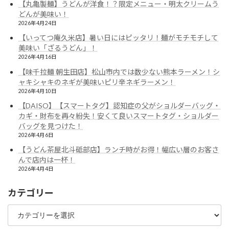
【丸亀製麺】うどんが洋食！？限定メニュー・明太クリームう
どんが美味い！
2026年4月24日
【いってつ庵久米店】暑い日にはピッタリ！麺がモチモチして
美味い「ざるうどん」！
2026年4月16日
【味千拉麺 朝生田店】松山市内では数少ない熊本ラーメン！シ
ャキシャキのネギが美味いピリ辛ネギラーメン！
2026年4月10日
【DAISO】【スマートタグ】認知症の父がショルダーバッグ・
カギ・財布を再々紛失！安くて良いスマートタグ・ショルダー
バッグを見つけた！
2026年4月6日
【うどん茶屋北斗砥部店】ランチ時がお得！幅広い層のお客さ
んで店内は一杯！
2026年4月4日
カテゴリー
カ
テ
ゴ