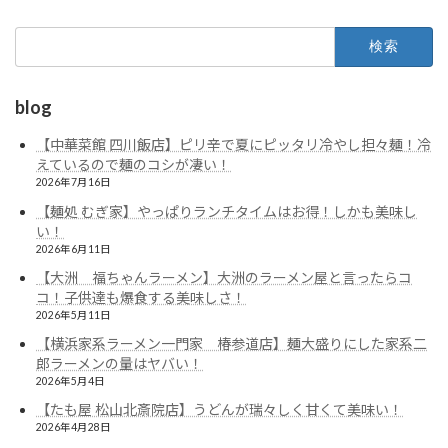
検
索:
blog
【中華菜館 四川飯店】ピリ辛で夏にピッタリ冷やし担々麺！冷
えているので麺のコシが凄い！
2026年7月16日
【麺処 むぎ家】やっぱりランチタイムはお得！しかも美味し
い！
2026年6月11日
【大洲 福ちゃんラーメン】大洲のラーメン屋と言ったらコ
コ！子供達も爆食する美味しさ！
2026年5月11日
【横浜家系ラーメン一門家 椿参道店】麺大盛りにした家系二
郎ラーメンの量はヤバい！
2026年5月4日
【たも屋 松山北斎院店】うどんが瑞々しく甘くて美味い！
2026年4月28日