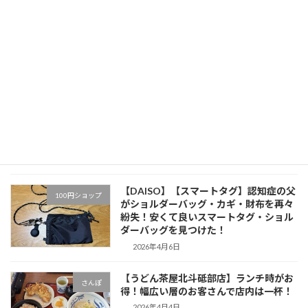
【いってつ庵久米店】暑い日にはピッタ
さんぽ
リ！麺がモチモチして美味い「ざるうど
ん」！
2026年4月16日
【味千拉麺 朝生田店】松山市内では数少
さんぽ
ない熊本ラーメン！シャキシャキのネギ
が美味いピリ辛ネギラーメン！
2026年4月10日
【DAISO】【スマートタグ】認知症の父
100円ショップ
がショルダーバッグ・カギ・財布を再々
紛失！安くて良いスマートタグ・ショル
ダーバッグを見つけた！
2026年4月6日
【うどん茶屋北斗砥部店】ランチ時がお
さんぽ
得！幅広い層のお客さんで店内は一杯！
2026年4月4日