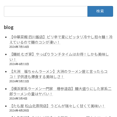
検
索:
blog
【中華菜館 四川飯店】ピリ辛で夏にピッタリ冷やし担々麺！冷
えているので麺のコシが凄い！
2026年7月16日
【麺処 むぎ家】やっぱりランチタイムはお得！しかも美味し
い！
2026年6月11日
【大洲 福ちゃんラーメン】大洲のラーメン屋と言ったらコ
コ！子供達も爆食する美味しさ！
2026年5月11日
【横浜家系ラーメン一門家 椿参道店】麺大盛りにした家系二
郎ラーメンの量はヤバい！
2026年5月4日
【たも屋 松山北斎院店】うどんが瑞々しく甘くて美味い！
2026年4月28日