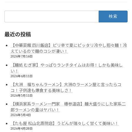
検
索:
最近の投稿
【中華菜館 四川飯店】ピリ辛で夏にピッタリ冷やし担々麺！冷
えているので麺のコシが凄い！
2026年7月16日
【麺処 むぎ家】やっぱりランチタイムはお得！しかも美味し
い！
2026年6月11日
【大洲 福ちゃんラーメン】大洲のラーメン屋と言ったらコ
コ！子供達も爆食する美味しさ！
2026年5月11日
【横浜家系ラーメン一門家 椿参道店】麺大盛りにした家系二
郎ラーメンの量はヤバい！
2026年5月4日
【たも屋 松山北斎院店】うどんが瑞々しく甘くて美味い！
2026年4月28日