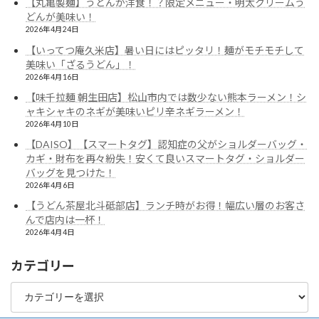
【丸亀製麺】うどんが洋食！？限定メニュー・明太クリームう
どんが美味い！
2026年4月24日
【いってつ庵久米店】暑い日にはピッタリ！麺がモチモチして
美味い「ざるうどん」！
2026年4月16日
【味千拉麺 朝生田店】松山市内では数少ない熊本ラーメン！シ
ャキシャキのネギが美味いピリ辛ネギラーメン！
2026年4月10日
【DAISO】【スマートタグ】認知症の父がショルダーバッグ・
カギ・財布を再々紛失！安くて良いスマートタグ・ショルダー
バッグを見つけた！
2026年4月6日
【うどん茶屋北斗砥部店】ランチ時がお得！幅広い層のお客さ
んで店内は一杯！
2026年4月4日
カテゴリー
カ
テ
ゴ