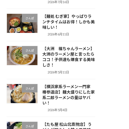
2026年7月16日
【麺処 むぎ家】やっぱりラ
さんぽ
ンチタイムはお得！しかも美
味しい！
2026年6月11日
【大洲 福ちゃんラーメン】
さんぽ
大洲のラーメン屋と言ったら
ココ！子供達も爆食する美味
しさ！
2026年5月11日
【横浜家系ラーメン一門家
さんぽ
椿参道店】麺大盛りにした家
系二郎ラーメンの量はヤバ
い！
2026年5月4日
【たも屋 松山北斎院店】う
さんぽ