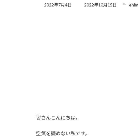
最
2022年7月4日
2022年10月15日
ehim
終
更
新
日
時
:
皆さんこんにちは。
空気を読めない私です。