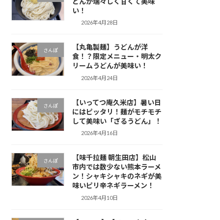
どんが瑞々しく甘くて美味
い！
2026年4月28日
【丸亀製麺】うどんが洋
さんぽ
食！？限定メニュー・明太ク
リームうどんが美味い！
2026年4月24日
【いってつ庵久米店】暑い日
さんぽ
にはピッタリ！麺がモチモチ
して美味い「ざるうどん」！
2026年4月16日
【味千拉麺 朝生田店】松山
さんぽ
市内では数少ない熊本ラーメ
ン！シャキシャキのネギが美
味いピリ辛ネギラーメン！
2026年4月10日