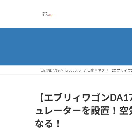
コ
ナ
ン
ビ
テ
ゲ
ン
ー
ツ
シ
へ
ョ
ス
ン
キ
に
ッ
移
プ
動
自己紹介/Self-introduction
自動車ネタ
【エブリィワ
【エブリィワゴンDA17
ュレーターを設置！空
なる！