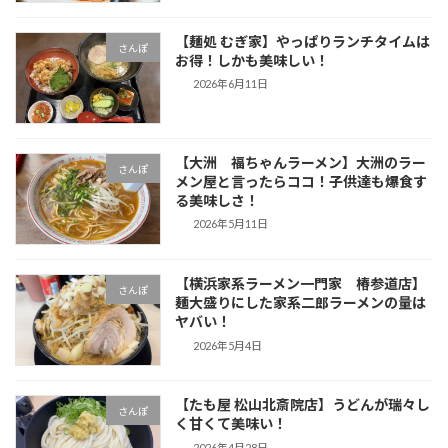
【麺処 むぎ家】やっぱりランチタイムは
さんぽ
お得！しかも美味しい！
2026年6月11日
【大洲 福ちゃんラーメン】大洲のラー
さんぽ
メン屋と言ったらココ！子供達も爆食す
る美味しさ！
2026年5月11日
【横浜家系ラーメン一門家 椿参道店】
さんぽ
麺大盛りにした家系二郎ラーメンの量は
ヤバい！
2026年5月4日
【たも屋 松山北斎院店】うどんが瑞々し
さんぽ
く甘くて美味い！
2026年4月28日