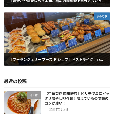
【道後さや温泉ゆらら本館】熱めの湯加減で意外と良かった！そして1番気に入ったのは水風呂！（笑）
2022年1月8日
次の記事
【ブーランジェリー プース ド シェフ】ドストライク！ハード系のパン好きの私は大好き！
2022年1月9日
最近の投稿
【中華菜館 四川飯店】ピリ辛で夏にピッ
さんぽ
タリ冷やし担々麺！冷えているので麺の
コシが凄い！
2026年7月16日