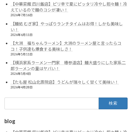
【中華菜館 四川飯店】ピリ辛で夏にピッタリ冷やし担々麺！冷
えているので麺のコシが凄い！
2026年7月16日
【麺処 むぎ家】やっぱりランチタイムはお得！しかも美味し
い！
2026年6月11日
【大洲 福ちゃんラーメン】大洲のラーメン屋と言ったらコ
コ！子供達も爆食する美味しさ！
2026年5月11日
【横浜家系ラーメン一門家 椿参道店】麺大盛りにした家系二
郎ラーメンの量はヤバい！
2026年5月4日
【たも屋 松山北斎院店】うどんが瑞々しく甘くて美味い！
2026年4月28日
検
索:
blog