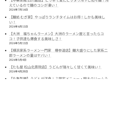
【中華菜館 四川飯店】ピリ辛で夏にピッタリ冷やし担々麺！冷
えているので麺のコシが凄い！
2026年7月16日
【麺処 むぎ家】やっぱりランチタイムはお得！しかも美味し
い！
2026年6月11日
【大洲 福ちゃんラーメン】大洲のラーメン屋と言ったらコ
コ！子供達も爆食する美味しさ！
2026年5月11日
【横浜家系ラーメン一門家 椿参道店】麺大盛りにした家系二
郎ラーメンの量はヤバい！
2026年5月4日
【たも屋 松山北斎院店】うどんが瑞々しく甘くて美味い！
2026年4月28日
【丸亀製麺】うどんが洋食！？限定メニュー・明太クリームう
どんが美味い！
2026年4月24日
【いってつ庵久米店】暑い日にはピッタリ！麺がモチモチして
美味い「ざるうどん」！
2026年4月16日
【味千拉麺 朝生田店】松山市内では数少ない熊本ラーメン！シ