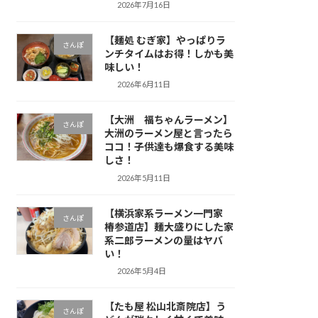
2026年7月16日
【麺処 むぎ家】やっぱりラ
さんぽ
ンチタイムはお得！しかも美
味しい！
2026年6月11日
【大洲 福ちゃんラーメン】
さんぽ
大洲のラーメン屋と言ったら
ココ！子供達も爆食する美味
しさ！
2026年5月11日
【横浜家系ラーメン一門家
さんぽ
椿参道店】麺大盛りにした家
系二郎ラーメンの量はヤバ
い！
2026年5月4日
【たも屋 松山北斎院店】う
さんぽ