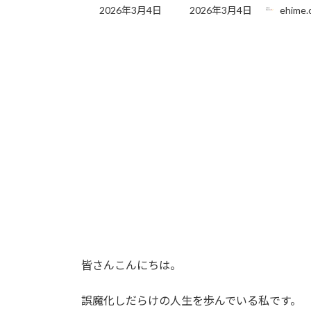
最
2026年3月4日
2026年3月4日
ehime.
終
更
新
日
時
:
皆さんこんにちは。
誤魔化しだらけの人生を歩んでいる私です。