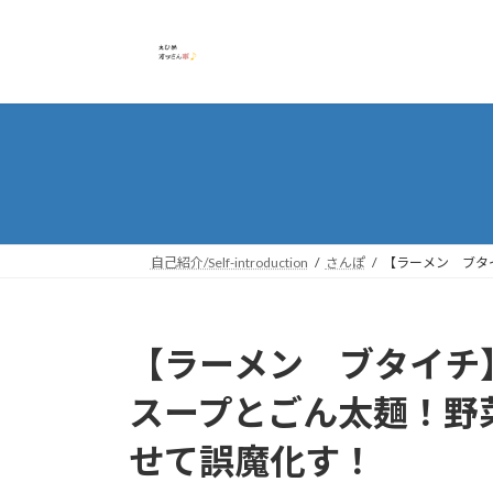
コ
ナ
ン
ビ
テ
ゲ
ン
ー
ツ
シ
へ
ョ
ス
ン
キ
に
ッ
移
プ
動
自己紹介/Self-introduction
さんぽ
【ラーメン ブタ
【ラーメン ブタイチ
スープとごん太麺！野
せて誤魔化す！