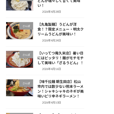
どんが瑞々しく甘くて美味
い！
2026年4月28日
【丸亀製麺】うどんが洋
さんぽ
食！？限定メニュー・明太ク
リームうどんが美味い！
2026年4月24日
【いってつ庵久米店】暑い日
さんぽ
にはピッタリ！麺がモチモチ
して美味い「ざるうどん」！
2026年4月16日
【味千拉麺 朝生田店】松山
さんぽ
市内では数少ない熊本ラーメ
ン！シャキシャキのネギが美
味いピリ辛ネギラーメン！
2026年4月10日