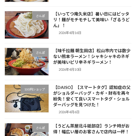
【いってつ庵久米店】暑い日にはピッタ
さんぽ
リ！麺がモチモチして美味い「ざるうど
ん」！
2026年4月16日
【味千拉麺 朝生田店】松山市内では数少
さんぽ
ない熊本ラーメン！シャキシャキのネギ
が美味いピリ辛ネギラーメン！
2026年4月10日
【DAISO】【スマートタグ】認知症の父
100円ショップ
がショルダーバッグ・カギ・財布を再々
紛失！安くて良いスマートタグ・ショル
ダーバッグを見つけた！
2026年4月6日
【うどん茶屋北斗砥部店】ランチ時がお
さんぽ
得！幅広い層のお客さんで店内は一杯！