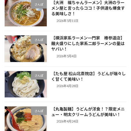
【大洲 福ちゃんラーメン】大洲のラー
さんぽ
メン屋と言ったらココ！子供達も爆食す
る美味しさ！
2026年5月11日
【横浜家系ラーメン一門家 椿参道店】
さんぽ
麺大盛りにした家系二郎ラーメンの量は
ヤバい！
2026年5月4日
【たも屋 松山北斎院店】うどんが瑞々し
さんぽ
く甘くて美味い！
2026年4月28日
【丸亀製麺】うどんが洋食！？限定メニ
さんぽ
ュー・明太クリームうどんが美味い！
2026年4月24日