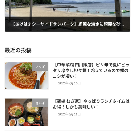
【あけはまシーサイドサンパーク】綺麗な海水に綺麗な砂浜！もう最高だった！
2022年8月1日
最近の投稿
【中華菜館 四川飯店】ピリ辛で夏にピッ
さんぽ
タリ冷やし担々麺！冷えているので麺の
コシが凄い！
2026年7月16日
【麺処 むぎ家】やっぱりランチタイムは
さんぽ
お得！しかも美味しい！
2026年6月11日