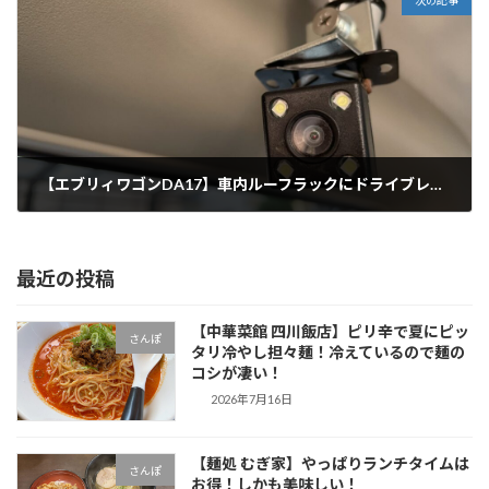
【エブリィワゴンDA17】車内ルーフラックにドライブレコーダーのバックモニターを設置！
2022年6月26日
最近の投稿
【中華菜館 四川飯店】ピリ辛で夏にピッ
さんぽ
タリ冷やし担々麺！冷えているので麺の
コシが凄い！
2026年7月16日
【麺処 むぎ家】やっぱりランチタイムは
さんぽ
お得！しかも美味しい！