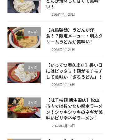
どんが瑞々しく甘くて美味
い！
2026年4月28日
【丸亀製麺】うどんが洋
さんぽ
食！？限定メニュー・明太ク
リームうどんが美味い！
2026年4月24日
【いってつ庵久米店】暑い日
さんぽ
にはピッタリ！麺がモチモチ
して美味い「ざるうどん」！
2026年4月16日
【味千拉麺 朝生田店】松山
さんぽ
市内では数少ない熊本ラーメ
ン！シャキシャキのネギが美
味いピリ辛ネギラーメン！
2026年4月10日