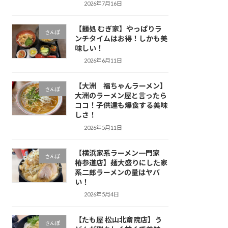
2026年7月16日
【麺処 むぎ家】やっぱりラ
さんぽ
ンチタイムはお得！しかも美
味しい！
2026年6月11日
【大洲 福ちゃんラーメン】
さんぽ
大洲のラーメン屋と言ったら
ココ！子供達も爆食する美味
しさ！
2026年5月11日
【横浜家系ラーメン一門家
さんぽ
椿参道店】麺大盛りにした家
系二郎ラーメンの量はヤバ
い！
2026年5月4日
【たも屋 松山北斎院店】う
さんぽ