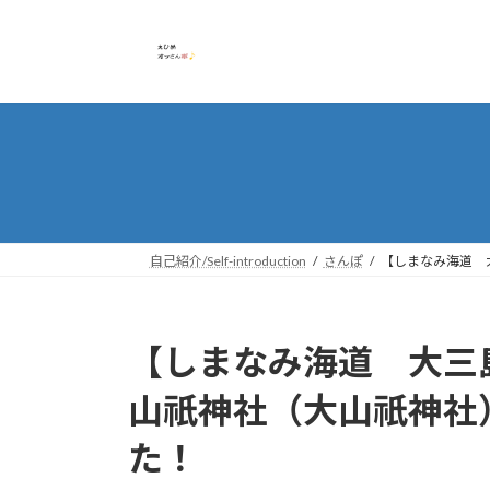
コ
ナ
ン
ビ
テ
ゲ
ン
ー
ツ
シ
へ
ョ
ス
ン
キ
に
ッ
移
プ
動
自己紹介/Self-introduction
さんぽ
【しまなみ海道 
【しまなみ海道 大三
山祇神社（大山祇神社
た！