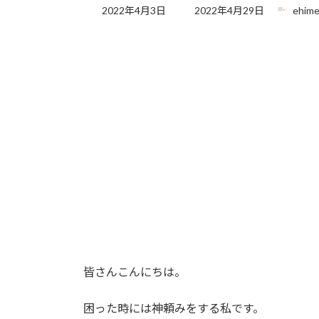
最
2022年4月3日
2022年4月29日
ehime
終
更
新
日
時
:
皆さんこんにちは。
困った時には神頼みをする私です。