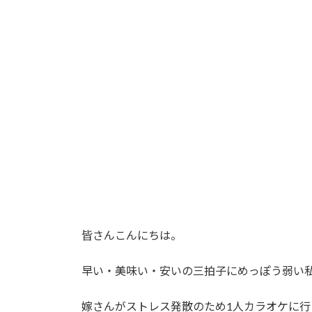
更
新
日
時
:
皆さんこんにちは。
早い・美味い・安いの三拍子にめっぽう弱い
嫁さんがストレス発散のため1人カラオケに行