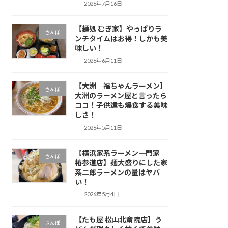
2026年7月16日
【麺処 むぎ家】やっぱりラ
さんぽ
ンチタイムはお得！しかも美
味しい！
2026年6月11日
【大洲 福ちゃんラーメン】
さんぽ
大洲のラーメン屋と言ったら
ココ！子供達も爆食する美味
しさ！
2026年5月11日
【横浜家系ラーメン一門家
さんぽ
椿参道店】麺大盛りにした家
系二郎ラーメンの量はヤバ
い！
2026年5月4日
【たも屋 松山北斎院店】う
さんぽ