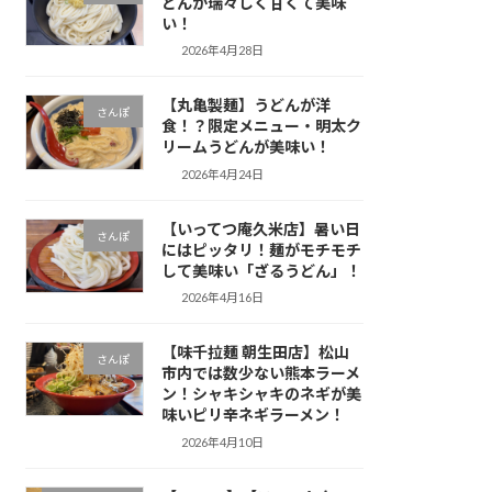
どんが瑞々しく甘くて美味
い！
2026年4月28日
【丸亀製麺】うどんが洋
さんぽ
食！？限定メニュー・明太ク
リームうどんが美味い！
2026年4月24日
【いってつ庵久米店】暑い日
さんぽ
にはピッタリ！麺がモチモチ
して美味い「ざるうどん」！
2026年4月16日
【味千拉麺 朝生田店】松山
さんぽ
市内では数少ない熊本ラーメ
ン！シャキシャキのネギが美
味いピリ辛ネギラーメン！
2026年4月10日