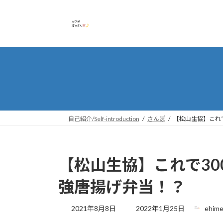
コ
ナ
ン
ビ
テ
ゲ
ン
ー
ツ
シ
へ
ョ
ス
ン
キ
に
ッ
移
プ
動
自己紹介/Self-introduction
さんぽ
【松山生協】これ
【松山生協】これで3
強唐揚げ弁当！？
最
2021年8月8日
2022年1月25日
ehime
終