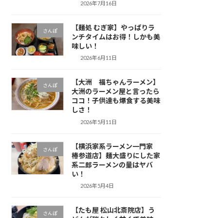
2026年7月16日
【麺処 むぎ家】やっぱりラ
さんぽ
ンチタイムはお得！しかも美
味しい！
2026年6月11日
【大洲 福ちゃんラーメン】
さんぽ
大洲のラーメン屋と言ったら
ココ！子供達も爆食する美味
しさ！
2026年5月11日
【横浜家系ラーメン一門家
さんぽ
椿参道店】麺大盛りにした家
系二郎ラーメンの量はヤバ
い！
2026年5月4日
【たも屋 松山北斎院店】う
さんぽ