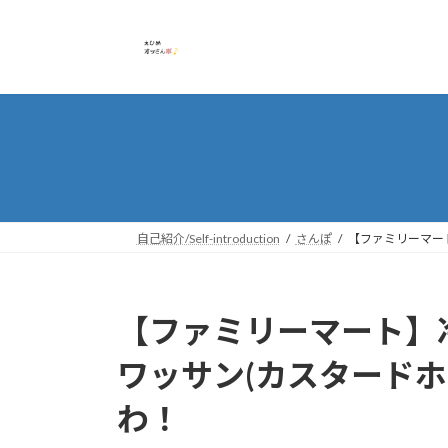
コ
ナ
ン
ビ
テ
ゲ
ン
ー
ツ
シ
へ
ョ
ス
ン
キ
に
ッ
移
プ
動
自己紹介/Self-introduction
さんぽ
【ファミリーマー
【ファミリーマート】
ワッサン(カスタードホ
わ！