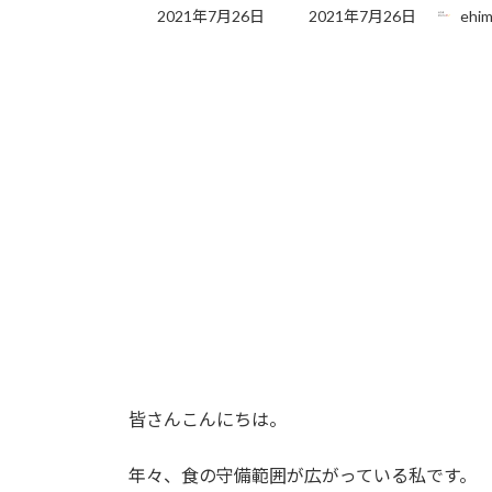
最
2021年7月26日
2021年7月26日
ehim
終
更
新
日
時
:
皆さんこんにちは。
年々、食の守備範囲が広がっている私です。