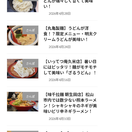
どんが瑞々しく甘くて美味
い！
2026年4月28日
【丸亀製麺】うどんが洋
さんぽ
食！？限定メニュー・明太ク
リームうどんが美味い！
2026年4月24日
【いってつ庵久米店】暑い日
さんぽ
にはピッタリ！麺がモチモチ
して美味い「ざるうどん」！
2026年4月16日
【味千拉麺 朝生田店】松山
さんぽ
市内では数少ない熊本ラーメ
ン！シャキシャキのネギが美
味いピリ辛ネギラーメン！
2026年4月10日