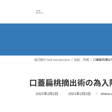
コ
ナ
ン
ビ
テ
ゲ
ン
ー
ツ
シ
へ
ョ
ス
ン
キ
に
ッ
移
プ
動
自己紹介/Self-introduction
日記 所感
口蓋扁桃摘出
口蓋扁桃摘出術の為入院
最
2021年2月2日
2021年2月2日
ehime.
終
更
新