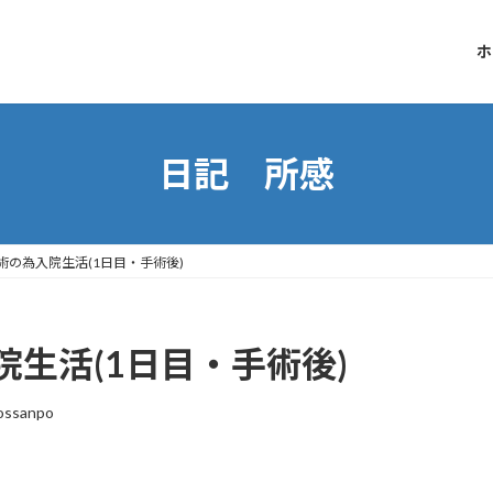
ホ
日記 所感
術の為入院生活(1日目・手術後)
生活(1日目・手術後)
ossanpo