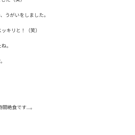
で、うがいをしました。
スッキリと！（笑）
たね。
す。
。
。
時間絶食です…。