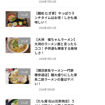
2026年7月16日
【麺処 むぎ家】やっぱりラ
さんぽ
ンチタイムはお得！しかも美
味しい！
2026年6月11日
【大洲 福ちゃんラーメン】
さんぽ
大洲のラーメン屋と言ったら
ココ！子供達も爆食する美味
しさ！
2026年5月11日
【横浜家系ラーメン一門家
さんぽ
椿参道店】麺大盛りにした家
系二郎ラーメンの量はヤバ
い！
2026年5月4日
【たも屋 松山北斎院店】う
さんぽ