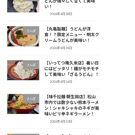
どんが瑞々しく甘くて美味
い！
2026年4月28日
【丸亀製麺】うどんが洋
さんぽ
食！？限定メニュー・明太ク
リームうどんが美味い！
2026年4月24日
【いってつ庵久米店】暑い日
さんぽ
にはピッタリ！麺がモチモチ
して美味い「ざるうどん」！
2026年4月16日
【味千拉麺 朝生田店】松山
さんぽ
市内では数少ない熊本ラーメ
ン！シャキシャキのネギが美
味いピリ辛ネギラーメン！
2026年4月10日