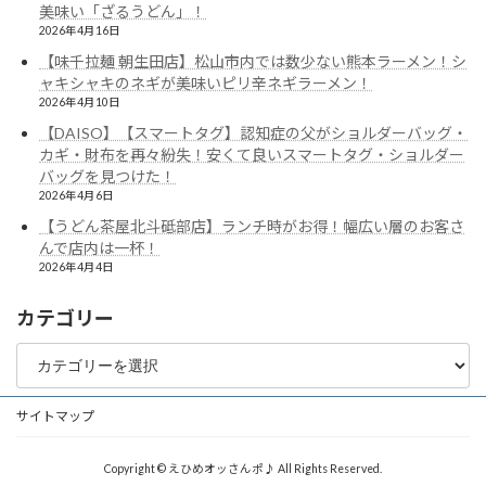
美味い「ざるうどん」！
2026年4月16日
【味千拉麺 朝生田店】松山市内では数少ない熊本ラーメン！シ
ャキシャキのネギが美味いピリ辛ネギラーメン！
2026年4月10日
【DAISO】【スマートタグ】認知症の父がショルダーバッグ・
カギ・財布を再々紛失！安くて良いスマートタグ・ショルダー
バッグを見つけた！
2026年4月6日
【うどん茶屋北斗砥部店】ランチ時がお得！幅広い層のお客さ
んで店内は一杯！
2026年4月4日
カテゴリー
カ
テ
ゴ
リ
サイトマップ
ー
Copyright © えひめオッさんポ♪ All Rights Reserved.