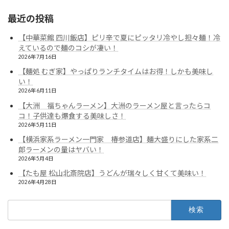
最近の投稿
【中華菜館 四川飯店】ピリ辛で夏にピッタリ冷やし担々麺！冷
えているので麺のコシが凄い！
2026年7月16日
【麺処 むぎ家】やっぱりランチタイムはお得！しかも美味し
い！
2026年6月11日
【大洲 福ちゃんラーメン】大洲のラーメン屋と言ったらコ
コ！子供達も爆食する美味しさ！
2026年5月11日
【横浜家系ラーメン一門家 椿参道店】麺大盛りにした家系二
郎ラーメンの量はヤバい！
2026年5月4日
【たも屋 松山北斎院店】うどんが瑞々しく甘くて美味い！
2026年4月28日
検
索: