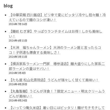
blog
【中華菜館 四川飯店】ピリ辛で夏にピッタリ冷やし担々麺！冷
えているので麺のコシが凄い！
2026年7月16日
【麺処 むぎ家】やっぱりランチタイムはお得！しかも美味し
い！
2026年6月11日
【大洲 福ちゃんラーメン】大洲のラーメン屋と言ったらコ
コ！子供達も爆食する美味しさ！
2026年5月11日
【横浜家系ラーメン一門家 椿参道店】麺大盛りにした家系二
郎ラーメンの量はヤバい！
2026年5月4日
【たも屋 松山北斎院店】うどんが瑞々しく甘くて美味い！
2026年4月28日
【丸亀製麺】うどんが洋食！？限定メニュー・明太クリームう
どんが美味い！
2026年4月24日
【いってつ庵久米店】暑い日にはピッタリ！麺がモチモチして