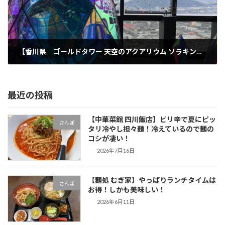
【香川県 ゴールドタワー 天空のアクアリウム ソラキン】地上120メートルで見る金魚達！家族向けというよりは恋人向け？！
2023年3月5日
最近の投稿
【中華菜館 四川飯店】ピリ辛で夏にピッ
さんぽ
タリ冷やし担々麺！冷えているので麺の
コシが凄い！
2026年7月16日
【麺処 むぎ家】やっぱりランチタイムは
さんぽ
お得！しかも美味しい！
2026年6月11日