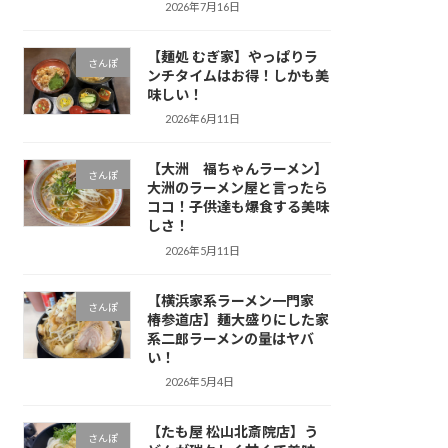
2026年7月16日
【麺処 むぎ家】やっぱりラ
さんぽ
ンチタイムはお得！しかも美
味しい！
2026年6月11日
【大洲 福ちゃんラーメン】
さんぽ
大洲のラーメン屋と言ったら
ココ！子供達も爆食する美味
しさ！
2026年5月11日
【横浜家系ラーメン一門家
さんぽ
椿参道店】麺大盛りにした家
系二郎ラーメンの量はヤバ
い！
2026年5月4日
【たも屋 松山北斎院店】う
さんぽ