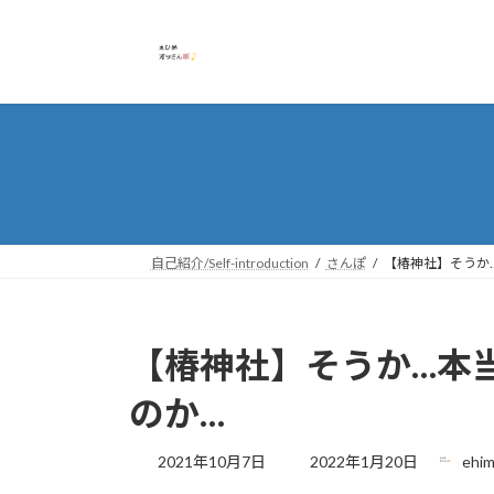
コ
ナ
ン
ビ
テ
ゲ
ン
ー
ツ
シ
へ
ョ
ス
ン
キ
に
ッ
移
プ
動
自己紹介/Self-introduction
さんぽ
【椿神社】そうか
【椿神社】そうか…本
のか…
最
2021年10月7日
2022年1月20日
ehim
終