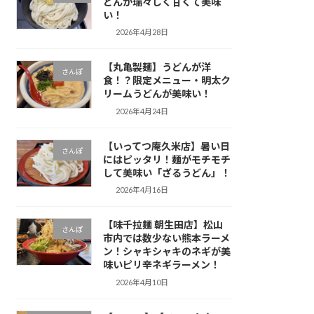
どんが瑞々しく甘くて美味
い！
2026年4月28日
【丸亀製麺】うどんが洋
さんぽ
食！？限定メニュー・明太ク
リームうどんが美味い！
2026年4月24日
【いってつ庵久米店】暑い日
さんぽ
にはピッタリ！麺がモチモチ
して美味い「ざるうどん」！
2026年4月16日
【味千拉麺 朝生田店】松山
さんぽ
市内では数少ない熊本ラーメ
ン！シャキシャキのネギが美
味いピリ辛ネギラーメン！
2026年4月10日