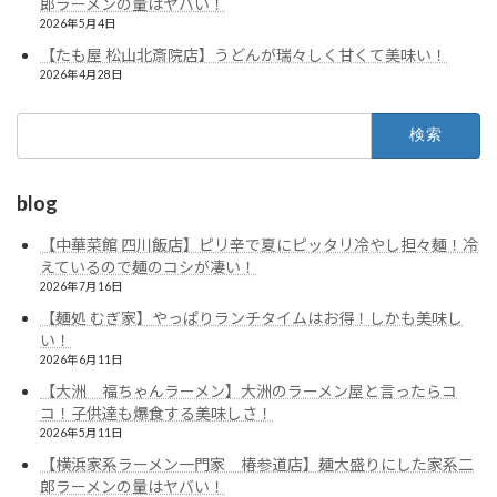
郎ラーメンの量はヤバい！
2026年5月4日
【たも屋 松山北斎院店】うどんが瑞々しく甘くて美味い！
2026年4月28日
検
索:
blog
【中華菜館 四川飯店】ピリ辛で夏にピッタリ冷やし担々麺！冷
えているので麺のコシが凄い！
2026年7月16日
【麺処 むぎ家】やっぱりランチタイムはお得！しかも美味し
い！
2026年6月11日
【大洲 福ちゃんラーメン】大洲のラーメン屋と言ったらコ
コ！子供達も爆食する美味しさ！
2026年5月11日
【横浜家系ラーメン一門家 椿参道店】麺大盛りにした家系二
郎ラーメンの量はヤバい！