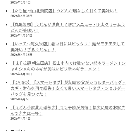
2026年5月4日
【たも屋 松山北斎院店】うどんが瑞々しく甘くて美味い！
2026年4月28日
【丸亀製麺】うどんが洋食！？限定メニュー・明太クリームう
どんが美味い！
2026年4月24日
【いってつ庵久米店】暑い日にはピッタリ！麺がモチモチして
美味い「ざるうどん」！
2026年4月16日
【味千拉麺 朝生田店】松山市内では数少ない熊本ラーメン！シ
ャキシャキのネギが美味いピリ辛ネギラーメン！
2026年4月10日
【DAISO】【スマートタグ】認知症の父がショルダーバッグ・
カギ・財布を再々紛失！安くて良いスマートタグ・ショルダー
バッグを見つけた！
2026年4月6日
【うどん茶屋北斗砥部店】ランチ時がお得！幅広い層のお客さ
んで店内は一杯！
2026年4月4日