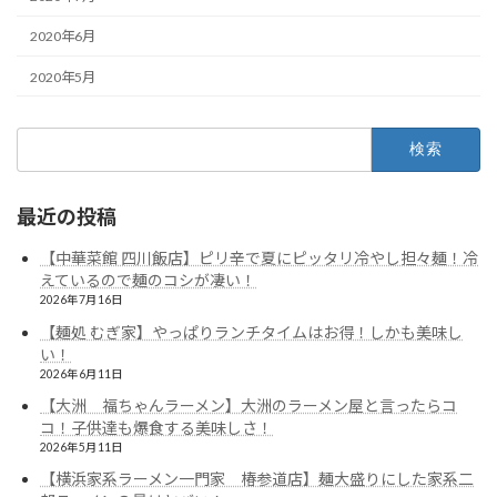
2020年6月
2020年5月
検
索:
最近の投稿
【中華菜館 四川飯店】ピリ辛で夏にピッタリ冷やし担々麺！冷
えているので麺のコシが凄い！
2026年7月16日
【麺処 むぎ家】やっぱりランチタイムはお得！しかも美味し
い！
2026年6月11日
【大洲 福ちゃんラーメン】大洲のラーメン屋と言ったらコ
コ！子供達も爆食する美味しさ！
2026年5月11日
【横浜家系ラーメン一門家 椿参道店】麺大盛りにした家系二