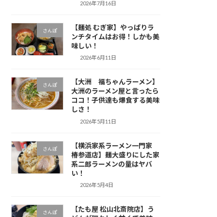
2026年7月16日
【麺処 むぎ家】やっぱりラ
さんぽ
ンチタイムはお得！しかも美
味しい！
2026年6月11日
【大洲 福ちゃんラーメン】
さんぽ
大洲のラーメン屋と言ったら
ココ！子供達も爆食する美味
しさ！
2026年5月11日
【横浜家系ラーメン一門家
さんぽ
椿参道店】麺大盛りにした家
系二郎ラーメンの量はヤバ
い！
2026年5月4日
【たも屋 松山北斎院店】う
さんぽ