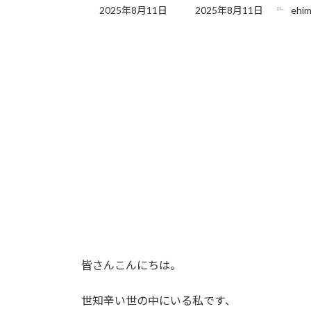
最
2025年8月11日
2025年8月11日
ehim
終
更
新
日
時
:
皆さんこんにちは。
世知辛い世の中にいる私です、