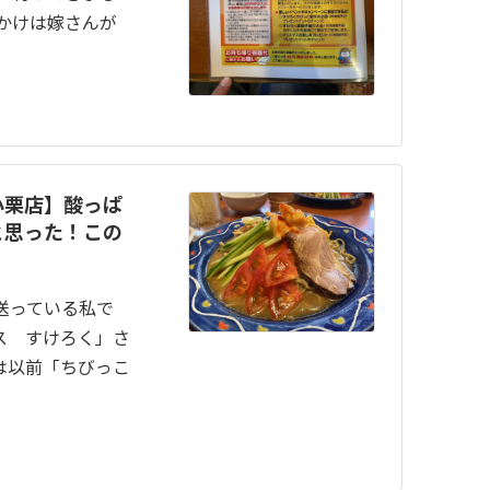
っかけは嫁さんが
小栗店】酸っぱ
と思った！この
送っている私で
ス すけろく」さ
は以前「ちびっこ