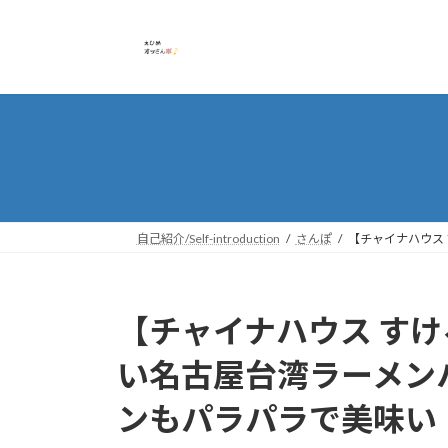
コ
ナ
ン
ビ
テ
ゲ
ン
ー
ツ
シ
へ
ョ
ス
ン
キ
に
ッ
移
プ
動
自己紹介/Self-introduction
さんぽ
【チャイナハウス
【チャイナハウス すけ
い名古屋台湾ラーメン
ンもパラパラで美味い