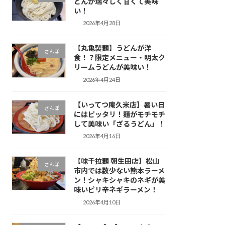
どんが瑞々しく甘くて美味
い！
2026年4月28日
【丸亀製麺】うどんが洋
さんぽ
食！？限定メニュー・明太ク
リームうどんが美味い！
2026年4月24日
【いってつ庵久米店】暑い日
さんぽ
にはピッタリ！麺がモチモチ
して美味い「ざるうどん」！
2026年4月16日
【味千拉麺 朝生田店】松山
さんぽ
市内では数少ない熊本ラーメ
ン！シャキシャキのネギが美
味いピリ辛ネギラーメン！
2026年4月10日