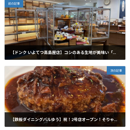
前の記事
【ドンク いよてつ高島屋店】コシのある生地が美味い「塩あんバター」！プティバタールなどはお好みでカットしてくれる！
2022年10月31日
次の記事
【鉄板ダイニングバルゆう】祝！2号店オープン！そりゃあの美味さで、あの価格で食べれるなら行くでしょうよ！
2022年11月2日