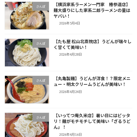
【横浜家系ラーメン一門家 椿参道店】
さんぽ
麺大盛りにした家系二郎ラーメンの量は
ヤバい！
2026年5月4日
【たも屋 松山北斎院店】うどんが瑞々し
さんぽ
く甘くて美味い！
2026年4月28日
【丸亀製麺】うどんが洋食！？限定メニ
さんぽ
ュー・明太クリームうどんが美味い！
2026年4月24日
【いってつ庵久米店】暑い日にはピッタ
さんぽ
リ！麺がモチモチして美味い「ざるうど
ん」！
2026年4月16日