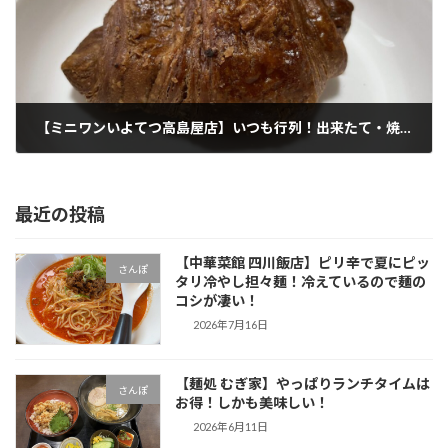
【ミニワンいよてつ高島屋店】いつも行列！出来たて・焼きたてのクロワッサンが最高！
2022年8月25日
最近の投稿
【中華菜館 四川飯店】ピリ辛で夏にピッ
さんぽ
タリ冷やし担々麺！冷えているので麺の
コシが凄い！
2026年7月16日
【麺処 むぎ家】やっぱりランチタイムは
さんぽ
お得！しかも美味しい！
2026年6月11日