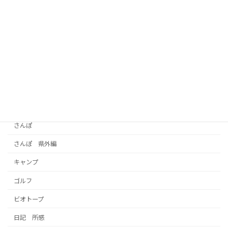
【うどん茶屋北斗砥部店】ランチ時がお
さんぽ
得！幅広い層のお客さんで店内は一杯！
2026年4月4日
カテゴリー
100円ショップ
English
さんぽ
さんぽ 県外編
キャンプ
ゴルフ
ビオトープ
日記 所感